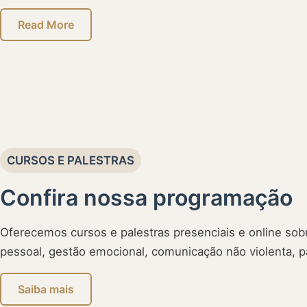
Read More
CURSOS E PALESTRAS
Confira nossa programação
Oferecemos cursos e palestras presenciais e online s
pessoal, gestão emocional, comunicação não violenta, pa
Saiba mais