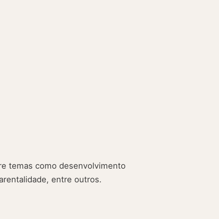
obre temas como desenvolvimento
rentalidade, entre outros.