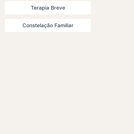
Terapia Breve
Constelação Familiar