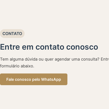
CONTATO
Entre em contato conosco
Tem alguma dúvida ou quer agendar uma consulta? Entr
formulário abaixo.
Fale conosco pelo WhatsApp