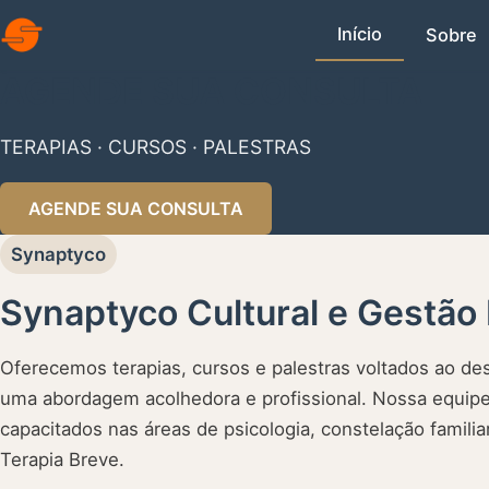
Início
Sobre
AGENDE SUA CONSULTA
TERAPIAS · CURSOS · PALESTRAS
AGENDE SUA CONSULTA
Synaptyco
Synaptyco Cultural e Gestão
Oferecemos terapias, cursos e palestras voltados ao 
uma abordagem acolhedora e profissional. Nossa equipe
capacitados nas áreas de psicologia, constelação famili
Terapia Breve.