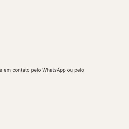
e em contato pelo WhatsApp ou pelo