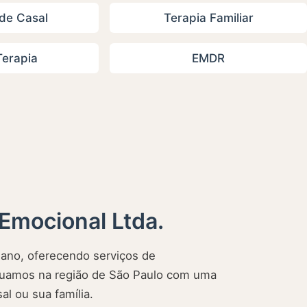
de Casal
Terapia Familiar
erapia
EMDR
Emocional Ltda.
no, oferecendo serviços de
 Atuamos na região de São Paulo com uma
al ou sua família.