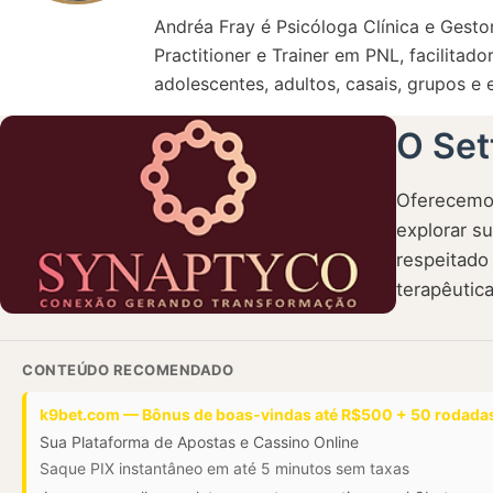
Andréa Fray é Psicóloga Clínica e Gesto
Practitioner e Trainer em PNL, facilitad
adolescentes, adultos, casais, grupos e
O Set
Oferecemos
explorar s
respeitado
terapêutic
CONTEÚDO RECOMENDADO
k9bet.com — Bônus de boas-vindas até R$500 + 50 rodadas
Sua Plataforma de Apostas e Cassino Online
Saque PIX instantâneo em até 5 minutos sem taxas